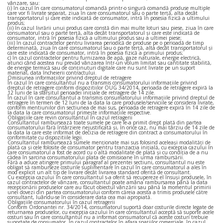
vânzare, sau:
(i) în cazul în care consumatorul comandă printr-o singură comandă produse multiple
care vor fi livrate separat, ziua în care consumatorul sau o parte terţă, alta decât
transportatorul şi care este indicată de consumator, intră în posesia fizică a ultimului
produs;
(ii) în cazul livrării unui produs care constă din mai multe loturi sau piese, ziua în care
consumatorul sau o parte terţă, alta decât transportatorul şi care este indicată de
consumator, intră în posesia fizică a ultimului produs sau a ultimei piese;
(iii) în cazul contractelor pentru livrarea periodică de produse pe o perioadă de timp
determinată, ziua în care consumatorul sau o parte terţă, alta decât transportatorul şi
care este indicată de consumator, intră în posesia fizică a primului produs;
c) în cazul contractelor pentru furnizarea de apă, gaze naturale, energie electrică,
atunci când acestea nu prevăd vânzarea într-un volum limitat sau cantitate stabilită,
de energie termică sau de conţinuturi digitale care nu sunt livrate pe un suport
material, data încheierii contractului.
Omisiunea informaţiilor privind dreptul de retragere
În cazul în care consultantul nu a transmis consumatorului informaţiile privind
dreptul de retragere conform dispozitiilor OUG 34/2014, perioada de retragere expiră la
12 luni de la sfârşitul perioadei iniţiale de retragere de 14 zile.
În cazul în care consultantul a transmis consumatorului informaţiile privind dreptul de
retragere în termen de 12 luni de la data la care produsele/serviciile se considera livrate,
conform mentiunilor din sectiunea de mai sus, perioada de retragere expiră în 14 zile de
la data la care consumatorul primeşte informaţiile respective.
Obligaţiile care revin consultantul în cazul retragerii
Consultantul rambursează toate sumele pe care le-a primit drept plată din partea
consumatorului fără întârziere nejustificată şi, în orice caz, nu mai târziu de 14 zile de
la data la care este informat de decizia de retragere din contract a consumatorului în
conformitate cu dispozitiile legii.
Consultantul rambursează sumele menţionate mai sus folosind aceleaşi modalităţi de
plată ca şi cele folosite de consumator pentru tranzacţia iniţială, cu excepţia cazului în
care consumatorul a fost de acord cu o altă modalitate de plată şi cu condiţia de a nu
cădea în sarcina consumatorului plata de comisioane în urma rambursării.
Fără a aduce atingere primului paragraf al prezentei sectiuni, consultantul nu este
obligat să ramburseze costurile suplimentare în cazul în care consumatorul a ales în
mod explicit un alt tip de livrare decât livrarea standard oferită de consultant.
Cu excepţia cazului în care consultantul s-a oferit să recupereze el însuşi produsele, în
cazul contractelor de vânzare, consultantul poate amâna rambursarea până la data
recepţionării produselor care au făcut obiectul vânzării sau până la momentul primirii
unei dovezi din partea consumatorului conform căreia acesta a trimis produsele către
consultant, luându-se în considerare data cea mai apropiată.
Obligaţiile consumatorului în cazul retragerii
Conform Ordonantei nr. 34/2014, consumatorul suportă doar costurile directe legate de
returnarea produselor, cu excepţia cazului în care consultantul acceptă să suporte acele
costuri sau în care consultantul nu a informat consumatorul că aceste costuri trebuie
suportate de consumator. În cazul contractelor în afara spaţiilor comerciale, în cazul