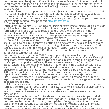
manipulare pe ambalaj prezintă avarii direct pe suprafata sau în interiorul produsului
vă solicităm ca în termen de 48 de ore de la primirea coletului să ne anunțați printr-o
notificare transmisa la adresa de e-mail: office@hotsnow.ro sau la numarul de telefon
0726 977 335.
Transportatorul partener prin care se fac expedițiile este Fan Courier Express S.R.L., însă
în situația în care în câmpul Observații (din ultimul pas de comandă) se va solicita,
comenziile se pot trimite cu oricare altă companie de curierat pe cheltuiala
cumpărătorului. Se pot expeia și comenzi în afara granițelor țării însă pentru acestea se
vor cere oferte personalizate pe adresa
office@hotsnow.ro
.
4. Dreptul de autor
Întregul conţinut al site-ului HotSnow.ro - imagini, texte, grafice, simboluri, elemente de
grafică web, scripturi, programe şi alte date - este proprietatea HotSnow S.R.L. şi a
furnizorilor săi şi este apărat de Legea dreptului de autor şi de legile privind
proprietatea intelectuală şi industrială. Folosirea fara acordul scris al HotSnow S.R.L. a
oricăror elemente enumerate mai sus se pedepseşte conform legilor în vigoare.
5. Accesul la informaţiile de pe http://www.hotsnow.ro
HotSnow S.R.L. garantează tuturor utilizatorilor acces limitat, în interes personal, pe
site-ul HotSnow.ro şi nu le conferă drepturile de a descărca sau de a modifica parţial sau
integral site-ul, de a reproduce parţial sau integral site-ul, de a copia, de a vinde/revinde
sau de a exploata site-ul în orice altă manieră, în scopuri comerciale sau contrare
intereselor companiei HotSnow S.R.L. fără acordul prealabil scris al acesteia.
6. Politica de confidențialitate
Conform cerinţelor Legii nr. 677/2001 pentru protecţia persoanelor cu privire la
prelucrarea datelor cu caracter personal şi libera circulaţie a acestor date, modificată şi
completată, www.hotsnow.ro are obligaţia de a administra în condiţii de sigurantă şi
numai pentru scopurile specificate, datele personale pe care ni le furnizaţi.
Scopul colectării datelor este: informarea utilizatorilor privind situaţia contului de pe
site, informarea utilizatorilor/clienţilor privind evoluţia şi starea comenzilor, evaluarea
produselor şi serviciilor oferite, pentru reclamă, marketing şi publicitate, statistică.
Astfel, site-ul poate notifica utilizatorii privind ofertele curente prin newsletter-ul
săptămânal şi poate trimite felicitări, cupoane cadou sau alte mesaje speciale.
Site-ul www.hotsnow.ro nu promovează Spam-ul. Orice utilizator care a furnizat
explicit adresa sa de e-mail pe www.hotsnow.ro poate opta pentru ştergerea acesteia din
baza noastră de date.
Datele dumneavoastră cu caracter personal vor fi utilizate în scopul pentru care le-aţi
furnizat, pentru a administra, a sprijini şi a evalua serviciile noastre şi a preîntâmpina
incălcarea securităţii, a legii şi a termenilor noştri contractuali.
Site-ul nu reține datele datele de card în situația folosirii acestei metode de plată prin
plată online.
De asemenea, HotSnow.ro va furniza datele dumneavoastră cu caracter personal altor
companii cu care se afla în relaţii de parteneriat, dar numai după ce ne-am asigurat
printr-un contract că aceste informaţii sunt păstrate în siguranţă şi că furnizarea
acestor informaţii personale se face conform legislaţiei în vigoare, după cum urmează:
furnizori de servicii de servicii de marketing, telemarketing sau alte servicii, alte
companii cu care putem dezvolta programe comune de ofertare pe piaţă a produselor şi