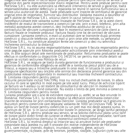
magazinele sale decât în cazul acelor produse pentru care deţine licenţe de service şi
garanţie din parte reprezentanţiilor mărcii respective. Pentru acele produse pentru care
HotSnow S.R.L. nu este autorizată să efectueze intervenţii de service şi garanţie, toată
responsabilitatea acestor defecţiuni şi repararea lor revine în sarcina furnizorului sau a
service-ului autorizat de acesta. Toate produsele sunt însoţite de certificatul de garanţie
original emis de importator, furnizor sau distribuitor. Valoarea maximă a daunelor ce
pot fi plătite de HotSnow S.R.L. oricărui client în cazul nelivrării sau a livrării
necorespunzătoare este valoarea sumei încasate de HotSnow S.R.L. de la acest client.
Indiferent de modul de transmitere a comenzii (pe site, prin e-mail, telefonic, prin alta
metodă) acceptarea acestei comenzi, deci încheierea acordului de voinţă şi a
contractului de vânzare cumpărare se face în momentul semnării de către client a
facturii fiscale ce însoteste produsul. Factura fiscală ţine loc de contract de vânzare-
cumpărare. Lansarea comenzii, e-mail-ul automat care se transmite după primirea
comenzii şi discuţiile telefonice, prin e-mail şi prin orice alte metode, cu personalul
HotSnow S.R.L., nu constituie acceptări ferme ale comenzii şi deci nu semnifică
încheierea contractului la distanţă.
HotSnow S.R.L. nu isi asuma responsabilitatea si nu poate fi facuta responsabila pentru
orice pagube aparute prin folosirea produselor achizitionate prin intermediul acestui
site, in alte scopuri decat cele mentionate de producator. Returnarea produselor se poate
efectua in conformitate cu dispozitiile OG 34/2014, iar pentru mai multe detalii va
rugam sa vizitati sectiunea Politica de retur.
HotSnow S.R.L. va asigura pe toată durata garanției de funcționarea a produsului și
garanția de conformitate obligându-se astfel de a rambursa prețul plătit sau de a
înlocui, a repara sau a întreține produsuele în orice mod, în situația în care acestea nu
corespune specificațiilor sau oricărei alte cerințe din declarația privind garanția sau din
publicitatea relevantă disponibilă în momentul sau înaintea încheierii contractului.
8. Limitarea răspunderii pentru preţuri
Preţurile prezentate includ TVA (19%), însă nu includ cheltuielile de livrare, în afara
cazului în care se specifică în mod expres pe site acest lucru. Preţul de achiziţie tipărit
pe factură va fi acelaşi cu cel stabilit de consultantul de vânzări în momentul
confirmării comenzii ca fiind comandă. Nu există o limită de preţ minimă a comenzii.
9. Limitarea răspunderii pentru livrare
Livrarea produselor are o arie de extindere naţională şi, astfel, se va face oriunde în
România. HotSnow S.R.L. îşi rezervă dreptul să efectueze confirmarea comenzilor
înainte de onorarea lor prin contactarea clienţilor. Livrarea produselor va fi gratuită în
Bucureşti pentru comenzile care depăşesc valoarea de 1000 Lei (inclusiv TVA). Se va
aplica un tarif de livrare pentru comenzile cu un pret mai mic decât această sumă, în
cuantum de 30 Lei. Şi în cazul comenzilor livrate în provincie, pe lângă tariful perceput
de HotSnow S.R.L. pentru produse sau servicii, se va solicita clientului plata unui tarif
de livrare plătit direct firmei de curierat ce efectuează transportul produselor, tarif care
va fi adus la cunoştiinţa clientului în momentul confirmării comenzii.
HotSnow S.R.L. îşi rezervă dreptul să întarzie sau să anuleze livrări ale produselor
comandate dacă acestea nu pot fi onorate din motive independente de HotSnow
S.R.L. care includ: incendii, explozii, inundaţii, epidemii, greve, acţiuni
guvernamentale, războaie, acte de terorism, proteste, răscoale, tulburări civile sau alte