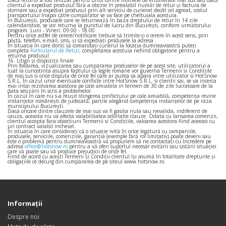
Dacă returul a fost refuzat pentru unul dintre motivele de enumerate mai sus sau dacă
clientul a expediat produsul fără a obține în prealabil număr de retur și factura de
stornare sau a expediat produsul prin alt serviciu de curierat decât cel agreat, costul
transportului înapoi către cumpărător se va face pe cheltuiala acestuia.
În București, produsele care se returnează în baza dreptului de retur în 14 zile
calendaristice, se vor returna la punctul de lucru din București, conform următorului
program: Luni - Vineri: 09.00 - 18.00
Pentru orice astfel de cerere/notificare trebuie să trimite-ți o cerere în acest sens, prin
poștă, telefon, e-mail, sms, și să expediați produsele la adresa .
În situația în care doriți să comandați curierul la locația dumneavoastră puteți
completa
Formularul de Retur
, completarea acestuia nefiind obligatorie pentru a
returna produsul.
16. Litigii şi dispoziţii finale
Prin folosirea, vizualizarea sau cumpărarea produselor de pe acest site, utilizatorul a
luat la cunostinta asupra faptului ca legile romane vor guverna Termenii si Conditiile
de mai sus si orice disputa de orice fel care ar putea sa apara intre utilizator si HotSnow
S.R.L. În cazul unor eventuale conflicte intre HotSnow S.R.L. si clientii sai, se va incerca
mai intai rezolvarea acestora pe cale amiabila in termen de 30 de zile lucratoare de la
data sesizării în scris a problemelor.
În cazul în care nu s-a reuşit stingerea conflictului pe cale amiabilă, competenţa revine
instanţelor româneşti de judecată, parţile alegând competenţa instanţelor de pe raza
municipiului Bucureşti.
Daca oricare dintre clauzele de mai sus va fi gasita nula sau nevalida, indiferent de
cauza, aceasta nu va afecta valabilitatea celorlalte clauze. Odata cu lansarea comenzii,
clientul accepta fara obiectiuni Termenii si Condițiile, valoarea acestora fiind aceeasi cu
un contract valabil incheiat.
În situația în care considerați că o situație ivită în orice legătură cu campaniile,
produsele, serviciile, comenziile, garanția (exemple fără rol limitativ) poate deveni sau
este o problemă pentru dumneavoastră vă propunem să ne contactați cu încredere pe
adresa
office@hotsnow.ro
pentru a vă oferi suportul necesar evitării sau sistării situației
care vă poate sau vă produce prejudicii de orice fel.
Fiind de acord cu acești Termeni și Condiții clientul îşi asumă în totalitate drepturile și
obligațiile ce decurg din cumpărarea de pe siteul www.hotsnow.ro.
Informaţii
Despre noi