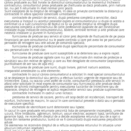
cărora produsele au fost livrate la domiciliul consumatorului la momentul încheierii
contractului, consultantul preia produsele pe cheltuiala sa dacă produsele, prin natura
lor, nu pot fi returnate în mod normal prin poştă.
Sunt exceptate de la dreptul de retragere, în ceea ce privește contractele la distanță și
contractele în afara spațiilor comerciale următoarele:
·
contractele de prestări de servicii, după prestarea completă a serviciilor, dacă
executarea a început cu acordul prealabil expres al consumatorului şi după ce acesta a
confirmat că a luat cunoştinţă de faptul că îşi va pierde dreptul la retragere după
executarea completă a contractului de către profesionist (aparate de aer condiționat
instalate dupa indicațiile consumatorului, boilere, centrale termice și alte produse care
necesită instalare și punere în funcțiune);
·
furnizarea de produse sau servicii al căror preţ depinde de fluctuaţiile de pe piaţa
financiară pe care consultantul nu le poate controla şi care pot avea loc pe parcursul
perioadei de retragere sau cele aduse pe comandă specială;
·
furnizarea de produse confecţionate după specificaţiile prezentate de consumator
sau personalizate în mod clar;
·
furnizarea de produse care sunt susceptibile a se deteriora sau a expira rapid;
·
furnizarea de produse sigilate care nu pot fi returnate din motive de protecţie a
sănătăţii sau din motive de igienă şi care au fost desigilate de consumator (aspiratoare,
purificatoare de aer sau de apă etc);
·
furnizarea de produse care sunt, după livrare, potrivit naturii acestora,
inseparabil amestecate cu alte elemente;
·
contractele în cazul cărora consumatorul a solicitat în mod special consultantului
să se deplaseze la domiciliul său pentru a efectua lucrări urgente de reparaţie sau de
întreţinere. Dacă, cu ocazia unei astfel de vizite, consultantul prestează alte servicii în
afara celor solicitate în mod expres de consumator sau furnizează alte produse decât
piesele de schimb indispensabile pentru executarea lucrărilor de întreţinere sau de
reparaţie, dreptul de retragere se aplică respectivelor servicii sau produse suplimentare;
·
contractele încheiate în cadrul unei licitaţii;
·
prestarea de servicii de cazare, pentru alt scop decât cel rezidenţial, transport de
mărfuri, închiriere de maşini, în cazul în care contractul prevede o dată sau o perioadă
de executare specifică;
·
etichetele de identificare sunt deteriorate sau lipsesc.
În cazul în care produsele returnate prezintă lista de componente incompletă, urme de
uzură, filtre îmbâcsite, zgârieturi, lovituri, șocuri electrice, accesorii lipsă, certificate de
garanție lipsă, ne rezervăm dreptul de a decide acceptarea returului sau de a opri o
suma din valoarea produsului, sumă ce va fi comunicată după evaluarea prejudiciilor
aduse.
De asemenea ne rezervăm dreptul de a refuza acceptarea returului în situația unor
abuzuri (returnări repetate).