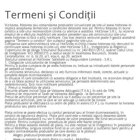
Termeni și Condiții
Vizitarea, folosirea sau comandarea produselor vizualizate pe site-ul www.hotsnow.ro
implică acceptarea termenilor și condițiilor detaliate mai jos. Pentru folosirea în bune
condiții a site-ului recomandăm citirea cu atenție a acestora. HotSnow S.R.L. își rezervă
dreptul de a efectuta modificări ale acestor prevederi sau ale conținutului site-ului
www.hotsnow.ro fără o altă notificare. Cea mai recentă versiune poate fi gasită accesând
pagina "Termeni și condiții" din subsolul paginilor site-ului.
Compania care administrează site-ul HotSnow.ro (http://www.hotsnow.ro), denumit în
continuare www.hotsnow.ro (site-ul), este HotSnow S.R.L., înregistrată la Registrul
Comerţului de pe lânga Tribunalul București cu nr. J40/4501/2012, având Codul Unic
de Înregistrare: RO 30090315 și sediul social în localitatea București, Strada
Cercetatorilor, nr. 6, bl.29, sc1, etaj 6, ap.39, sector4.
Statutul comercial al HotSnow: Societate cu Raspundere Limitată - S.R.L.
1. Obligațiile utilizatorilor de înregistrare
Pentru a putea cumpara de pe www.hotsnow.ro, trebuie sa introduceti datele personale
pe website-ul nostru.
În utilizarea serviciului, declarați că veți furniza informații reale, corecte, actuale și
complete despre dumneavoastră.
În situația în care considerăm că aceasta obligație a fost încălcată, ne rezervăm dreptul
de a vă bloca accesul la utilizarea serviciului, pe perioadă determinată sau
nedeterminată, fără nicio notificare prealabilă.
2. Prețul și modalități de plată
Prețurile afisate includ Taxa pe Valoarea Adăugată (T.V.A.), în cotă de 19%.
Sistemul de impunere al Taxei pe Valoarea Adăugata - la facturare.
Prețul de achiziție prezentat pe factură va fi același cu cel prezentat pe site la
momentul achiziției, preț la care se vor adăuga și costurile de livrare.
Plata produselor se efectuează cu ordin de plată în avans (O.P.), cu numerar la livrarea
produsului sau plată online.
Plata online se poate efectua cu cardul personal sau al firmei dumneavoastră, în
condiții de siguranță deplină. Plata prin card este o metodă sigură deoarece datele
cardului dumneavoastră nu vor fi stocate de către procesator, ele fiind securizate și
criptate. Pentru cumpărător, procedura de plată este foarte simplă:
Pentru a folosi aceasta metodă de plată, nu este necesar să te înregistrezi în prealabil pe
site-ul MobilPay, singura condiție fiind să ai un card valabil și suficienți bani pentru a
acoperi contravaloarea produselor pe care doresți să le plătești.
·
Alegeți produsul/produsele dorite de pe site;
·
Alege ca metodă de plată Plata cu cardul - MobilPay;