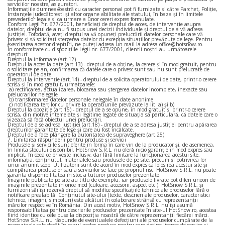
serviciilor noastre, asiguratori.
Informaţiile dumneavoastră cu caracter personal pot fi furnizate şi către Parchet, Poliţie,
Instanţele judecătoreşti şi altor organe abilitate ale statului, în baza şi în limitele
prevederilor legale şi ca urmare a unor cereri expres formulate.
Conform Legii nr. 677/2001, beneficiaţi de dreptul de acces, de intervenţie asupra
datelor, dreptul de a nu fi supus unei decizii individuale şi dreptul de a vă adresa
justiţiei. Totodată, aveţi dreptul sa vă opuneţi prelucrării datelor personale care vă
privesc şi să solicitaţi ştergerea datelor cu excepţia situaţiilor prevăzute de lege. Pentru
exercitarea acestor drepturi, ne puteţi adresa un mail la adresa office@hotsnow.ro.
În conformitate cu dispozițiile Legii nr. 677/2001, clientii noștri au următoarele
drepturi:
Dreptul la informare (art.12)
Dreptul la acces la date (art.13) - dreptul de a obține, la cerere și în mod gratuit, pentru
o solicitare pe an, confirmarea că datele care o privesc sunt sau nu sunt prelucrate de
operatorul de date.
Dreptul la intervenție (art.14) - dreptul de a solicita operatorului de date, printr-o cerere
scrisă și în mod gratuit, urmatoarele:
a) rectificarea, actualizarea, blocarea sau ștergerea datelor incomplete, inexacte sau
prelucrarilor nelegale
b) transformarea datelor personale nelegale în date anonime
c) notificarea terților cu privire la operatiunile prevăzute la lit. a) și b)
Dreptul la opoziție (art.15) - dreptul de a se opune, în mod gratuit și printr-o cerere
scrisă, din motive întemeiate și legitime legate de situația sa particulară, că datele care o
vizează să facă obiectul unei prelucrări.
Dreptul de a se adresa justiției (art.18) - dreptul de a se adresa justiției pentru apărarea
drepturilor garantate de lege și care au fost încălcate.
Dreptul de a face plângere la autoritatea de supraveghere (art.25).
7. Limitarea răspunderii pentru produse şi servicii
Produsele şi serviciile sunt oferite în forma în care vin de la producator şi, de asemenea,
în limita stocului disponibil. HotSnow S.R.L. nu oferă nicio garanţie în mod expres sau
implicit, în ceea ce priveşte inclusiv, dar fără limitare la funcţionarea acestui site,
informaţia, conţinutul, materialele sau produsele de pe site, precum şi potrivirea lor
unui anumit scop. Utilizatorii sunt de acord în mod expres ca folosirea acestui site şi
cumpărarea produselor sau a serviciilor se face pe propriul risc. HotSnow S.R.L. nu poate
garanta disponibilitatea în stoc a tuturor produselor prezentate.
Imaginile publicate pe site au titlu de exemplu, iar produsele livrate pot diferi uneori de
imaginile prezentate în orice mod (culoare, accesorii, aspect etc.). HotSnow S.R.L. şi
furnizorii săi îşi rezervă dreptul să modifice specificaţiile tehnice ale produselor fără o
notificare prealabilă. Conţinutul site-ului (texte, descrieri ale produselor, caracteristici
tehnice, imagini, simboluri) este alcătuit în colaborare strânsă cu reprezentanţii
mărcilor respective în România. Din acest motiv, HotSnow S.R.L. nu îşi asumă
responsabilitatea pentru descrierile produselor prezentate în site-ul HotSnow.ro, acestea
fiind identice cu cele puse la dispoziţia noastră de către reprezentanţii fiecărei mărci.
HotSnow S.R.L. nu răspunde de eventualele defecţiuni ale produselor cumpărate de la