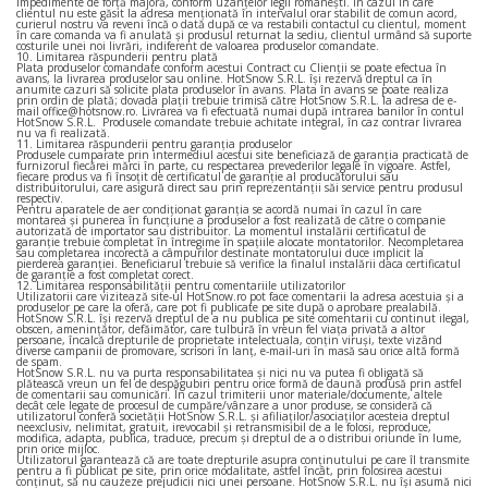
impedimente de forţă majoră, conform uzanţelor legii româneşti. În cazul în care
clientul nu este găsit la adresa menţionată în intervalul orar stabilit de comun acord,
curierul nostru va reveni încă o dată după ce va restabili contactul cu clientul, moment
în care comanda va fi anulată şi produsul returnat la sediu, clientul urmând să suporte
costurile unei noi livrări, indiferent de valoarea produselor comandate.
10. Limitarea răspunderii pentru plată
Plata produselor comandate conform acestui Contract cu Clienţii se poate efectua în
avans, la livrarea produselor sau online. HotSnow S.R.L. îşi rezervă dreptul ca în
anumite cazuri să solicite plata produselor în avans. Plata în avans se poate realiza
prin ordin de plată; dovada plaţii trebuie trimisă către HotSnow S.R.L. la adresa de e-
mail office@hotsnow.ro. Livrarea va fi efectuată numai după intrarea banilor în contul
HotSnow S.R.L. Produsele comandate trebuie achitate integral, în caz contrar livrarea
nu va fi realizată.
11. Limitarea răspunderii pentru garanţia produselor
Produsele cumparate prin intermediul acestui site beneficiază de garanţia practicată de
furnizorul fiecărei mărci în parte, cu respectarea prevederilor legale în vigoare. Astfel,
fiecare produs va fi însoţit de certificatul de garanţie al producătorului sau
distribuitorului, care asigură direct sau prin reprezentanţii săi service pentru produsul
respectiv.
Pentru aparatele de aer condiționat garanția se acordă numai în cazul în care
montarea și punerea în funcțiune a produselor a fost realizată de către o companie
autorizată de importator sau distribuitor. La momentul instalării certificatul de
garanție trebuie completat în întregime în spațiile alocate montatorilor. Necompletarea
sau completarea incorectă a câmpurilor destinate montatorului duce implicit la
pierderea garanției. Beneficiarul trebuie să verifice la finalul instalării daca certificatul
de garanție a fost completat corect.
12. Limitarea responsabilităţii pentru comentariile utilizatorilor
Utilizatorii care vizitează site-ul HotSnow.ro pot face comentarii la adresa acestuia şi a
produselor pe care la oferă, care pot fi publicate pe site după o aprobare prealabilă.
HotSnow S.R.L. îşi rezervă dreptul de a nu publica pe site comentarii cu continut ilegal,
obscen, ameninţător, defăimător, care tulbură în vreun fel viaţa privată a altor
persoane, încalcă drepturile de proprietate intelectuala, conţin viruşi, texte vizând
diverse campanii de promovare, scrisori în lanţ, e-mail-uri în masă sau orice altă formă
de spam.
HotSnow S.R.L. nu va purta responsabilitatea şi nici nu va putea fi obligată să
plătească vreun un fel de despăgubiri pentru orice formă de daună produsă prin astfel
de comentarii sau comunicări. În cazul trimiterii unor materiale/documente, altele
decât cele legate de procesul de cumpăre/vânzare a unor produse, se consideră că
utilizatorul conferă societăţii HotSnow S.R.L. şi afiliaţilor/asociaţilor acesteia dreptul
neexclusiv, nelimitat, gratuit, irevocabil şi retransmisibil de a le folosi, reproduce,
modifica, adapta, publica, traduce, precum şi dreptul de a o distribui oriunde în lume,
prin orice mijloc.
Utilizatorul garantează că are toate drepturile asupra conţinutului pe care îl transmite
pentru a fi publicat pe site, prin orice modalitate, astfel încât, prin folosirea acestui
conţinut, să nu cauzeze prejudicii nici unei persoane. HotSnow S.R.L. nu îşi asumă nici