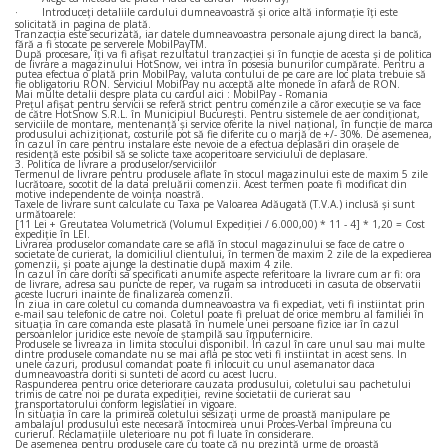
·
Introduceți detaliile cardului dumneavoastră și orice altă informație îți este
solicitată in pagina de plată.
Tranzacția este securizată, iar datele dumneavoastra personale ajung direct la bancă,
fără a fi stocate pe serverele MobilPayTM.
După procesare, îți va fi afișat rezultatul tranzacției și în funcție de acesta și de politica
de livrare a magazinului HotSnow, vei intra în posesia bunurilor cumpărate. Pentru a
putea efectua o plată prin MobilPay, valuta contului de pe care are loc plata trebuie să
fie obligatoriu RON. Serviciul MobilPay nu acceptă alte monede în afară de RON.
Mai multe detalii despre plata cu cardul aici : MobilPay - Romania
Prețul afișat pentru servicii se referă strict pentru comenzile a căror execuție se va face
de către HotSnow S.R.L. în Municipiul București. Pentru sistemele de aer condiționat,
serviciile de montare, mentenanță și service oferite la nivel național, în funcție de marca
produsului achiziționat, costurile pot să fie diferite cu o marjă de +/- 30%. De asemenea,
în cazul în care pentru instalare este nevoie de a efectua deplasări din orașele de
residență este posibil să se solicte taxe acoperitoare serviciului de deplasare.
3. Politica de livrare a produselor/serviciilor
Termenul de livrare pentru produsele aflate în stocul magazinului este de maxim 5 zile
lucrătoare, socotit de la data preluării comenzii. Acest termen poate fi modificat din
motive independente de voința noastră.
Taxele de livrare sunt calculate cu Taxa pe Valoarea Adăugată (T.V.A.) inclusă și sunt
următoarele:
[11 Lei + Greutatea Volumetrică (Volumul Expediției / 6.000,00) * 11 - 4] * 1,20 = Cost
expediție în LEI.
Livrarea produselor comandate care se află în stocul magazinului se face de catre o
societate de curierat, la domiciliul clientului, în termen de maxim 2 zile de la expedierea
comenzii, și poate ajunge la destinatie după maxim 4 zile.
În cazul în care doriti sa specificati anumite aspecte referitoare la livrare cum ar fi: ora
de livrare, adresa sau puncte de reper, va rugam sa introduceti in casuta de observatii
aceste lucruri inainte de finalizarea comenzii.
În ziua in care coletul cu comanda dumneavoastra va fi expediat, veti fi instiintat prin
e-mail sau telefonic de catre noi. Coletul poate fi preluat de orice membru al familiei în
situația în care comanda este plasată în numele unei persoane fizice iar în cazul
persoanlelor juridice este nevoie de ștampilă sau împuternicire.
Produsele se livreaza in limita stocului disponibil. În cazul în care unul sau mai multe
dintre produsele comandate nu se mai afla pe stoc veti fi instiintat in acest sens. In
unele cazuri, produsul comandat poate fi inlocuit cu unul asemanator daca
dumneavoastra doriti si sunteti de acord cu acest lucru.
Raspunderea pentru orice deteriorare cauzata produsului, coletului sau pachetului
trimis de catre noi pe durata expediției, revine societatii de curierat sau
transportatorului conform legislatiei in vigoare.
În situația în care la primirea coletului sesizați urme de proastă manipulare pe
ambalajul produsului este necesară întocmirea unui Proces-Verbal împreuna cu
curierul. Reclamațiile uleterioare nu pot fi luate în considerare.
De asemenea pentru produsele care cu toate că nu prezintă urme de proastă