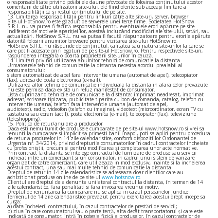
o responsabilitate privind posibilele daune provocate de folosirea conţinutului acestor
comentarii de către utilizatorii site-ului, ele fiind oferite sub aceeaşi limitare a
responsabilităţii ca şi restul conţinutului de pe site.
13. Limitarea responsabilităţii pentru linkuri către alte site-uri, server, browser
Site-ul HotSnow.ro este găzduit de serverele unei terţe firme. Societatea HotSnow
S.R.L. nu va putea fi facută responsabilă pentru eventualele erori apărute pe site
indiferent de motivele apariţiei lor, acestea incluzând modificări ale site-ului, setări, sau
actualizări. HotSnow S.R.L. nu va putea fi facută răspunzatoare pentru erorile apărute
datorită folosirii anumitor browsere pentru vizitarea site-ului HotSnow.ro.
HotSnow S.R.L. nu răspunde de conţinutul, calitatea sau natura site-urilor la care se
care pot fi accesate prin legaturi de pe site-ul HotSnow.ro. Pentru respectivele site-uri,
răspunderea integrală o poartă proprietarii site-urilor în cauză.
14. Limitari privind utilizarea anumitor tehnici de comunicatie la distanta
Urmatoarele tehnici de comunicatie la distanta necesita acordul prealabil al
consumatorului:
sistem automatizat de apel fara interventie umana (automat de apel), telecopiator
(fax), adresa de posta electronica (e-mail).
Utilizarea altor tehnici de comunicatie individuala la distanta in afara celor prevazute
nu este permisa daca exista un refuz manifestat de consumator.
Lista cuprinzand tehnicile de comunicatie la distanta: imprimat neadresat, imprimat
adresat, scrisoare tipizata, publicitate tiparita cu bon de comanda, catalog, telefon cu
interventie umana, telefon fara interventie umana (automat de apel,
audiotext), radio, videofon (telefon cu imagine), videotext (microordinator, ecran TV cu
tastatura sau ecran tactil), posta electronica (e-mail), telecopiator (fax), televiziune
(teleshopping).
15. Politica de retur/anulare a produselor
Daca esti nemultumit de produsele cumparate de pe site-ul www.hotsnow.ro si vrei sa
renunti la cumparare si implicit sa primesti banii inapoi, poti sa aplici pentru procedura
de retur a produselor in 14 zile calendaristice, conform dispozitiilor Ordonantei de
Urgenta nr. 34/2014, privind drepturile consumatorilor în cadrul contractelor încheiate
cu profesioniştii, precum şi pentru modificarea şi completarea unor acte normative.
Prin contract la distanta se intelege contractul de furnizare de produse sau servicii
incheiat intre un comerciant si un consumator, in cadrul unui sistem de vanzare
organizat de catre comerciant, care utilizeaza in mod exclusiv, inainte si la incheierea
acestui contract, una sau mai multe tehnici de comunicatie la distanta.
Dreptul de retur in 14 zile calendaristice se adreseaza doar clientilor care au
achizitionat produse online de pe site-ul
www.hotsnow.ro
.
Clientul are dreptul de a denunta unilateral contractul la distanta, în termen de 14
zile calendaristice, fara penalitati si fara invocarea vreunui motiv.
Dreptul de renuntarea la cumparare nu se aplica in cazul persoanelor juridice.
Termenul de 14 zile calendaristice prevazut pentru exercitarea acestui drept incepe sa
curga:
a) data încheierii contractului, în cazul contractelor de prestări de servicii;
b) ziua în care consumatorul sau o parte terţă, alta decât transportatorul şi care este
indicată de consumator, intră în posesia fizică a produselor, în cazul contractelor de