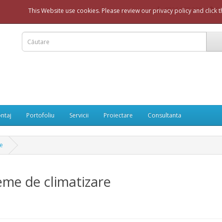
0726 977 335
Co
This Website use cookies. Please review our privacy policy and click 
ntaj
Portofoliu
Servicii
Proiectare
Consultanta
re
eme de climatizare