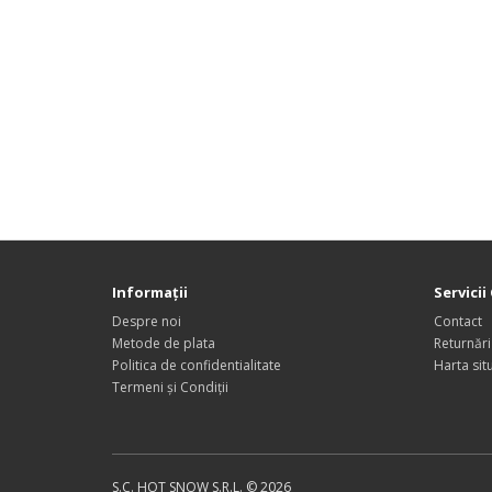
Informaţii
Servicii 
Despre noi
Contact
Metode de plata
Returnări
Politica de confidentialitate
Harta situ
Termeni și Condiții
S.C. HOT SNOW S.R.L. © 2026