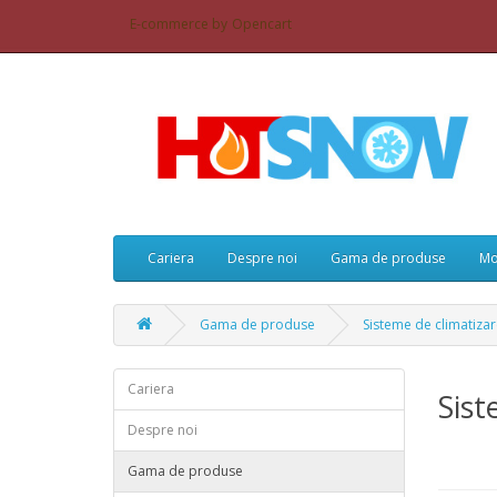
E-commerce by
Opencart
Cariera
Despre noi
Gama de produse
Mo
Gama de produse
Sisteme de climatiza
Cariera
Sist
Despre noi
Gama de produse