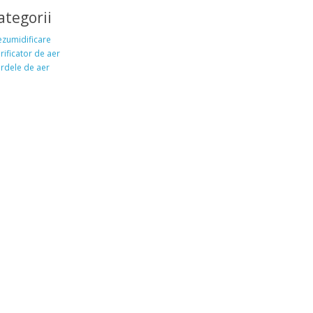
tegorii
zumidificare
rificator de aer
rdele de aer