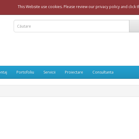
0726 977 335
Co
This Website use cookies. Please review our privacy policy and click 
ntaj
Portofoliu
Servicii
Proiectare
Consultanta