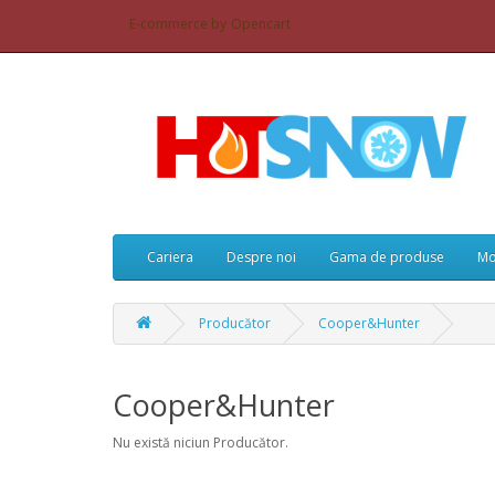
E-commerce by
Opencart
Cariera
Despre noi
Gama de produse
Mo
Producător
Cooper&Hunter
Cooper&Hunter
Nu există niciun Producător.