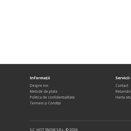
Informaţii
Servicii 
Despre noi
Contact
Metode de plata
Returnări
Politica de confidentialitate
Harta situ
Termeni și Condiții
S.C. HOT SNOW S.R.L. © 2026